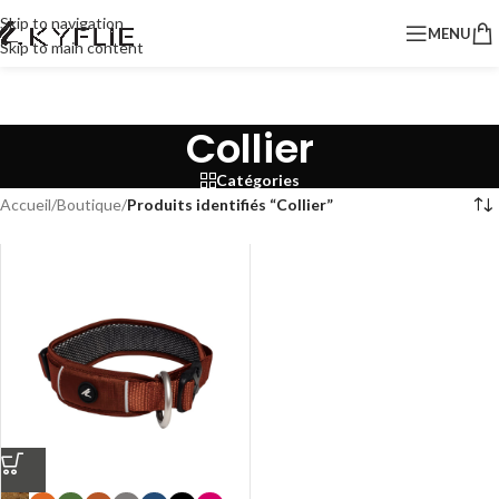
Skip to navigation
MENU
Skip to main content
Collier
Catégories
Accueil
/
Boutique
/
Produits identifiés “Collier”