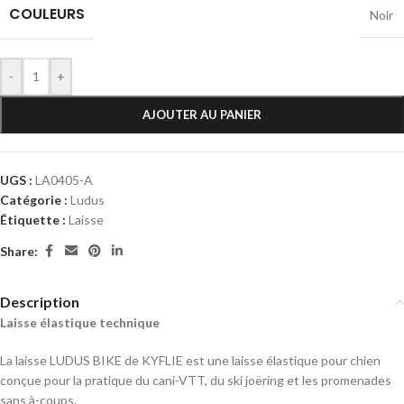
COULEURS
Noir
-
+
AJOUTER AU PANIER
UGS :
LA0405-A
Catégorie :
Ludus
Étiquette :
Laisse
Share:
Description
Laisse élastique technique
La laisse LUDUS BIKE de KYFLIE est une laisse élastique pour chien
conçue pour la pratique du cani-VTT, du ski joëring et les promenades
sans à-coups.