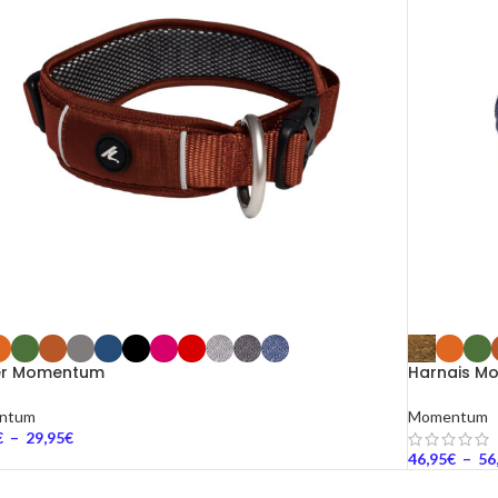
ier Momentum
Harnais M
ntum
Momentum
€
–
29,95
€
46,95
€
–
56