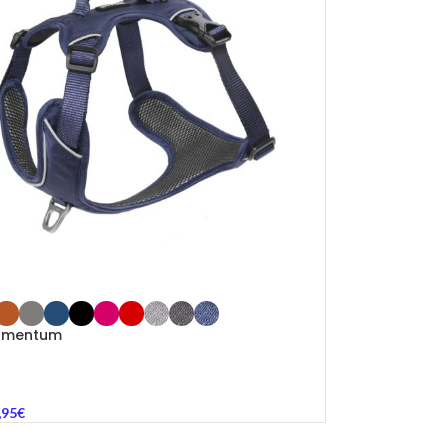
omentum
,95
€