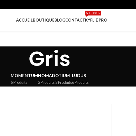
SITE PROS
ACCUEIL
BOUTIQUE
BLOG
CONTACT
KYFLIE PRO
Gris
MOMENTUM
NOMAD
OTIUM
LUDUS
6 Produits
2 Produits
2 Produits
6 Produits