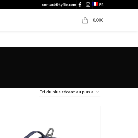
contact@kyflie.com
FR
0,00
€