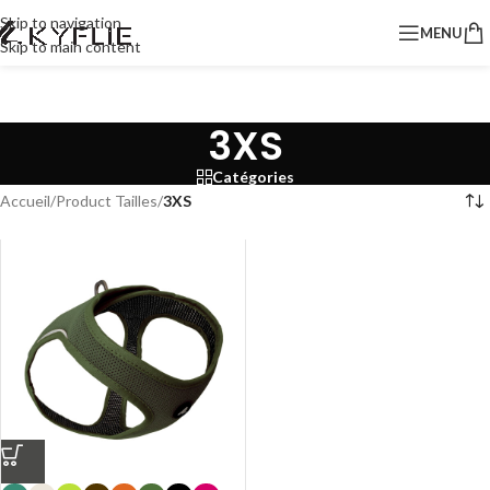
Skip to navigation
MENU
Skip to main content
3XS
Catégories
Accueil
/
Product Tailles
/
3XS