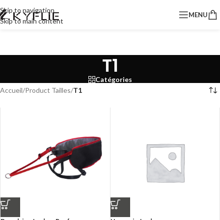
Skip to navigation
MENU
Skip to main content
T1
Catégories
Accueil
/
Product Tailles
/
T1