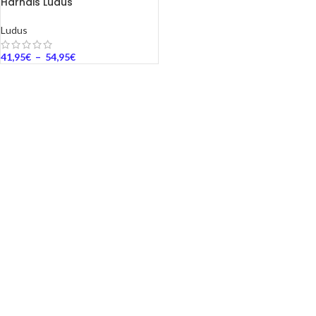
Harnais Ludus
Ludus
41,95
€
–
54,95
€